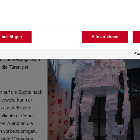
stark, leicht, einfach zu schneiden und zu kleben. Das macht es schn
bstoffe und Armaturendesigns gefunden habe“
, erklärt der Künstler.
tails vor und
.
„Sind die Roboter
 bestätigen
Alle ablehnen
atur aus Holz, damit
sonders großen
 im Ausstellungsraum.
 die Türen der
rn auf die Suche nach
lerweile kann er
ls ausstellenden
ntlichte die Stadt
nen Aufruf an die
 vorbeizubringen.
meisten Menschen