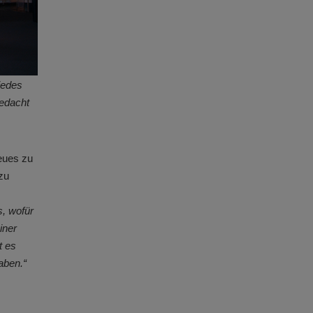
jedes
gedacht
eues zu
 zu
, wofür
iner
t es
aben.“