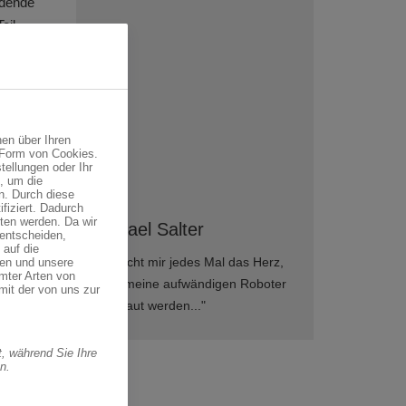
ldende
eil
n
eder
en“
,
en über Ihren
 Form von Cookies.
tellungen oder Ihr
, um die
n. Durch diese
fiziert. Dadurch
n der
ten werden. Da wir
Michael Salter
 für
 entscheiden,
 auf die
rn, die
„Es bricht mir jedes Mal das Herz,
ren und unsere
mter Arten von
litant
wenn meine aufwändigen Roboter
mit der von uns zur
oboter,
abgebaut werden..."
, während Sie Ihre
n.
nschen
e