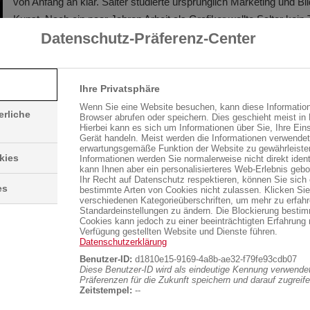
von Anfang an klar. Salter studierte ursprünglich Marketing und Bi
Kunst. Nach ein paar Jahren Arbeit als Grafiker wollte Salter kein T
Datenschutz-Präferenz-Center
mehr des
„kapitalistischen Systems sein“
, wie er sagt. Stattdesse
begann er die visuelle Kultur um sich herum mit seiner Kunst zu
kommentieren.
„Ich betrachte Dinge, die wir täglich kaufen und wi
wegschmeißen und versuche sie in einen neuen Kontext zu bring
Ihre Privatsphäre
beschreibt Salter seine Arbeit.
Wenn Sie eine Website besuchen, kann diese Information
erliche
Browser abrufen oder speichern. Dies geschieht meist in
Hierbei kann es sich um Informationen über Sie, Ihre Eins
Gerät handeln. Meist werden die Informationen verwendet
Genau das ist es, was Ihn schließlich auch zu seinen „Styrobots“
erwartungsgemäße Funktion der Website zu gewährleiste
kies
Informationen werden Sie normalerweise nicht direkt identi
inspirierte. Als großer Fan von Star Wars Filmen und fasziniert vo
kann Ihnen aber ein personalisierteres Web-Erlebnis gebo
Welt der Science-Fiction, entstand bei Salter früh eine große Liebe
Ihr Recht auf Datenschutz respektieren, können Sie sich
es
bestimmte Arten von Cookies nicht zulassen. Klicken Sie
Roboter.
„Ich schätze, mir gefiel schon immer die Idee von Robote
verschiedenen Kategorieüberschriften, um mehr zu erfah
Standardeinstellungen zu ändern. Die Blockierung bestim
freundlich oder sogar fürsorglich sein könnten, im Gegensatz zu mi
Cookies kann jedoch zu einer beeinträchtigten Erfahrung 
oder aggressiv. Ich wollte meinen eigenen riesigen freundlichen R
Verfügung gestellten Website und Dienste führen.
Datenschutzerklärung
und das war meine erste Motivation"
, erzählt er. Für die
Benutzer-ID:
d1810e15-9169-4a8b-ae32-f79fe93cdb07
überdimensionalen Skulpturen benötigt er entsprechend viel
Diese Benutzer-ID wird als eindeutige Kennung verwendet
Präferenzen für die Zukunft speichern und darauf zugreife
®
ropor
als Werkstoff zu befassen, stellte er fest, dass es bei den Me
Zeitstempel:
--
s zu erwerben war. Abgesehen von seiner Verfügbarkeit schätzt er di