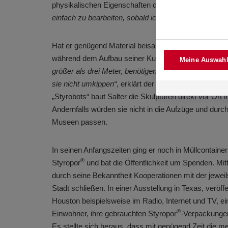
physikalischen Eigenschaften des Materials.
„Es ist 
einfach zu bearbeiten, sobald ich die passenden Kle
Hat er genügend Material beisammen, gibt es viele De
während dem Aufbau seiner Kunstwerke zu beachten
Meine Auswahl
größer als drei Meter, benötigen sie eine interne Arm
sie nicht umkippen“
, erklärt der Künstler. Für die be
„Styrobots“ baut Salter die Skulpturen direkt vor Ort
Andernfalls würden sie nicht in die Aufzüge und durch
Museen passen.
In seinen Anfangszeiten ging er noch in Müllcontaine
®
Styropor
und bat die Öffentlichkeit um Spenden. Mitt
durch seine Bekanntheit Kooperationen mit der jewei
Stadt schließen. In einer Ausstellung in Texas, veröffe
Houston beispielsweise im Radio, Internet und TV, ei
®
Einwohner, ihre gebrauchten Styropor
-Verpackungen
Es stellte sich heraus, dass mit genügend Zeit die 