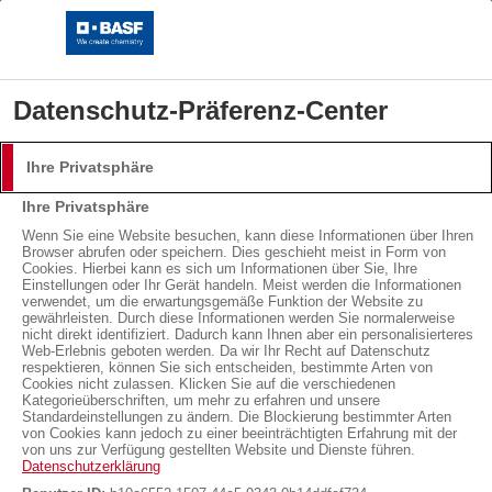
Datenschutz-Präferenz-Center
Ihre Privatsphäre
Anmeldung
Ihre Privatsphäre
Bitte melden Sie sich mit Ihrem Benutzernamen und
Wenn Sie eine Website besuchen, kann diese Informationen über Ihren
Browser abrufen oder speichern. Dies geschieht meist in Form von
Passwort an.
Cookies. Hierbei kann es sich um Informationen über Sie, Ihre
Einstellungen oder Ihr Gerät handeln. Meist werden die Informationen
Benutzername:
verwendet, um die erwartungsgemäße Funktion der Website zu
gewährleisten. Durch diese Informationen werden Sie normalerweise
Dämmen mit Neopor®
nicht direkt identifiziert. Dadurch kann Ihnen aber ein personalisierteres
Web-Erlebnis geboten werden. Da wir Ihr Recht auf Datenschutz
respektieren, können Sie sich entscheiden, bestimmte Arten von
Cookies nicht zulassen. Klicken Sie auf die verschiedenen
Passwort:
Ein starker Beitrag für
Ökoeffizientes Bauen
Kategorieüberschriften, um mehr zu erfahren und unsere
Standardeinstellungen zu ändern. Die Blockierung bestimmter Arten
von Cookies kann jedoch zu einer beeinträchtigten Erfahrung mit der
nachhaltiges Bauen - CO
2
von uns zur Verfügung gestellten Website und Dienste führen.
Datenschutzerklärung
sparen durch ganzheitliche