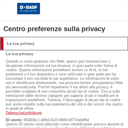
Centro preferenze sulla privacy
La tua privacy
Isolare con Neopor®
Login
La tua privacy
Effettuare il login con il nome utente e la password.
Isolamento termico a
Quando si visita qualsiasi sito Web, questo può memorizzare o
Isolamento termico a confronto
recuperare informazioni sul tuo browser, in gran parte sotto forma di
cookie. Queste informazioni potrebbero essere su di te, le tue
Nome utente:
confronto
preferenze o il tuo dispositivo e sono utilizzate in gran parte per far
funzionare il sito secondo le tue aspettative. Le informazioni di solito
non ti identificano direttamente, ma possono fornire un'esperienza Web
più personalizzata. Poiché rispettiamo il tuo diritto alla privacy, è
L’analisi di eco-efficienza considera prodotti e processi sia dal
possibile scegliere di non consentire alcuni tipi di cookie. Clicca sulle
Password:
intestazioni delle diverse categorie per saperne di più e modificare le
punto di vista economico che ecologico. Il risultato di questa
impostazioni predefinite. Tuttavia, il bloccaggio di alcuni tipi di cookie
può avere impatto sulla tua esperienza del sito e dei servizi che siamo
valutazione per il sistema di isolamento a cappotto, del Marzo
in grado di offrire.
2013, è rappresentato in figura.
Datenschutzerklärung
ID utente:
95483bc1-dd5d-4123-9684-bff7f2abdf6d
Login
Questo ID utente verrà utilizzato come identificatore univoco durante la
L'elevata eco-efficienza ha un impatto positivo sui costi e