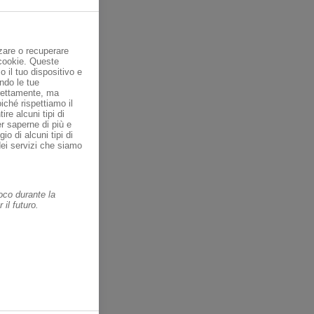
zare o recuperare
 cookie. Queste
o il tuo dispositivo e
ondo le tue
direttamente, ma
ché rispettiamo il
ire alcuni tipi di
er saperne di più e
io di alcuni tipi di
dei servizi che siamo
oco durante la
il futuro.