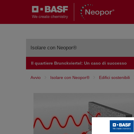
Isolare con Neopor®
Il quartiere Brunckviertel: Un caso di successo
Conducibilità Termica
Avvio
Isolare con Neopor®
Edifici sostenibili