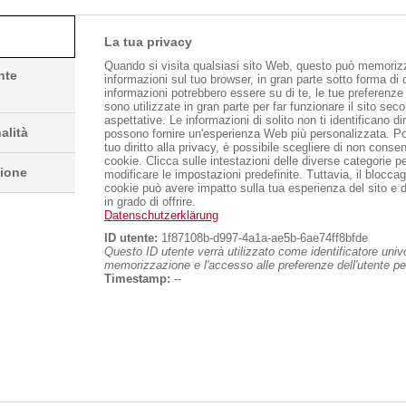
pannelli isolanti.
La tua privacy
Quando si visita qualsiasi sito Web, questo può memoriz
nte
informazioni sul tuo browser, in gran parte sotto forma di
informazioni potrebbero essere su di te, le tue preferenze 
sono utilizzate in gran parte per far funzionare il sito sec
aspettative. Le informazioni di solito non ti identificano 
alità
possono fornire un'esperienza Web più personalizzata. Poi
tuo diritto alla privacy, è possibile scegliere di non consent
cookie. Clicca sulle intestazioni delle diverse categorie p
zione
modificare le impostazioni predefinite. Tuttavia, il bloccagg
cookie può avere impatto sulla tua esperienza del sito e 
in grado di offrire.
Datenschutzerklärung
ti eccezionali d’isolamento
ID utente:
1f87108b-d997-4a1a-ae5b-6ae74ff8bfde
ico mostra che i prodotti isolanti
Questo ID utente verrà utilizzato come identificatore univ
memorizzazione e l'accesso alle preferenze dell'utente per 
no una conducibilità termica ≤
Timestamp:
--
 dell’EPS tradizionale a parità