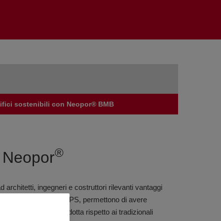
ifici sostenibili con Neopor® BMB
®
n Neopor
 architetti, ingegneri e costruttori rilevanti vantaggi
interno della matrice di EPS, permettono di avere
re del materiale è ridotta rispetto ai tradizionali