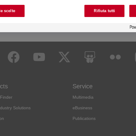
e scelte
Rifiuta tutti
cts
Service
 Finder
Multimedia
dustry Solutions
eBusiness
on
Publications