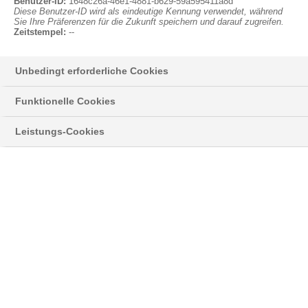
Anmelden
Benutzer-ID:
1648c26a-46e1-4881-b629-59a595411a8d
®
Kerndämmung mit Neopor
Diese Benutzer-ID wird als eindeutige Kennung verwendet, während
Sie Ihre Präferenzen für die Zukunft speichern und darauf zugreifen.
Zeitstempel:
--
Die
Villa
Unbedingt erforderliche Cookies
Funktionelle Cookies
Leistungs-Cookies
„Doktornberg“ in Hamburg zeigt, dass eine Kerndämmung eine
ideale Lösung ist, die Optik schöner alter Fassaden zu erhalten.
Durch die energetische Modernisierung mit vorgeschäumtem
®
Neopor
und die Beseitigung beschädigter Fugen vermindert
sich der Wärmeverlust drastisch.