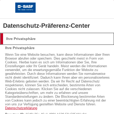
Datenschutz-Präferenz-Center
Ihre Privatsphäre
Anmeldung
Ihre Privatsphäre
Bitte melden Sie sich mit Ihrem Benutzernamen und
Wenn Sie eine Website besuchen, kann diese Informationen über Ihren
Browser abrufen oder speichern. Dies geschieht meist in Form von
Passwort an.
Cookies. Hierbei kann es sich um Informationen über Sie, Ihre
Einstellungen oder Ihr Gerät handeln. Meist werden die Informationen
Benutzername:
verwendet, um die erwartungsgemäße Funktion der Website zu
gewährleisten. Durch diese Informationen werden Sie normalerweise
Dämmen mit Neopor®
nicht direkt identifiziert. Dadurch kann Ihnen aber ein personalisierteres
Web-Erlebnis geboten werden. Da wir Ihr Recht auf Datenschutz
respektieren, können Sie sich entscheiden, bestimmte Arten von
Cookies nicht zulassen. Klicken Sie auf die verschiedenen
Passwort:
Referenzobjekt „Doktornberg
Kern- / Einblasdämmung
Kategorieüberschriften, um mehr zu erfahren und unsere
Standardeinstellungen zu ändern. Die Blockierung bestimmter Arten
von Cookies kann jedoch zu einer beeinträchtigten Erfahrung mit der
in Hamburg"
von uns zur Verfügung gestellten Website und Dienste führen.
Datenschutzerklärung