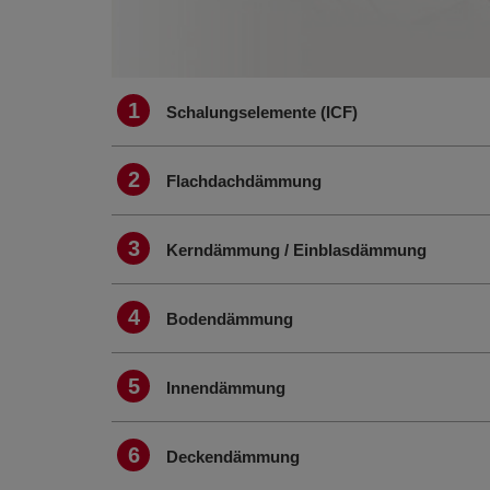
1
Schalungselemente (ICF)
2
Flachdachdämmung
3
Kerndämmung / Einblasdämmung
4
Bodendämmung
5
Innendämmung
6
Deckendämmung