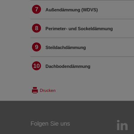
7
Außendämmung (WDVS)
8
Perimeter- und Sockeldämmung
9
Steildachdämmung
10
Dachbodendämmung
Drucken
Folgen Sie uns