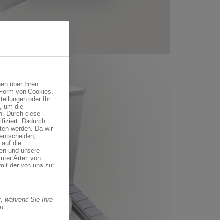
en über Ihren
 Form von Cookies.
tellungen oder Ihr
, um die
n. Durch diese
fiziert. Dadurch
ten werden. Da wir
 entscheiden,
 auf die
ren und unsere
mter Arten von
mit der von uns zur
, während Sie Ihre
n.