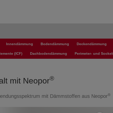
Anmelden
Innendämmung
Bodendämmung
Deckendämmung
emente (ICF)
Dachbodendämmung
Perimeter- und Sock
®
lt mit Neopor
®
nwendungsspektrum mit Dämmstoffen aus Neopor